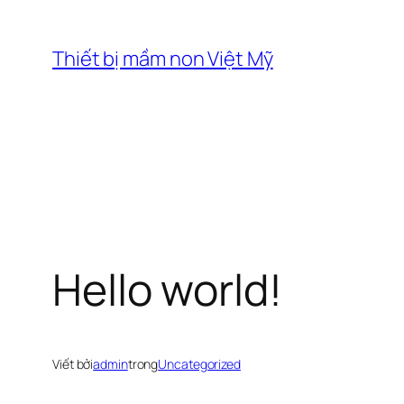
Chuyển
đến
Thiết bị mầm non Việt Mỹ
phần
nội
dung
Hello world!
Viết bởi
admin
trong
Uncategorized