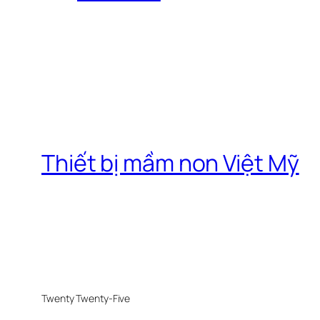
Thiết bị mầm non Việt Mỹ
Twenty Twenty-Five